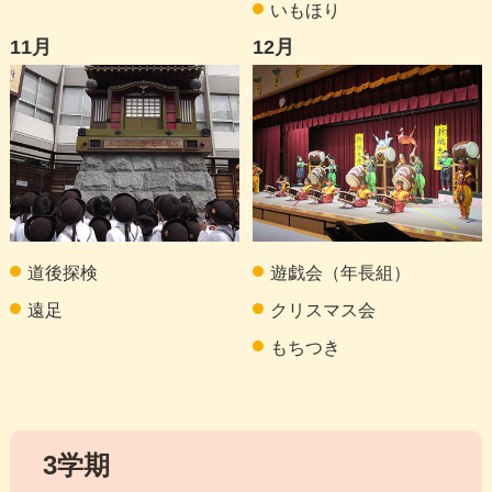
いもほり
11月
12月
道後探検
遊戯会（年長組）
遠足
クリスマス会
もちつき
3学期