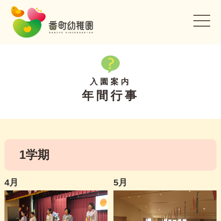
本園のご紹介
入園案内
入園案内
年間行事
園の取り組み
子育て支援
お知らせ
1学期
お問い合わせ
4月
5月
リクルート