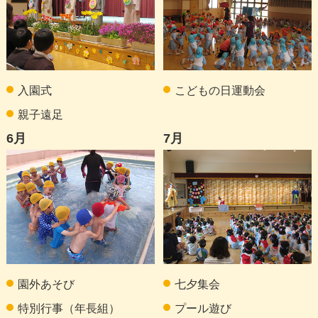
089-972-4686
お問い合わせ
入園式
こどもの日運動会
親子遠足
6月
7月
園外あそび
七夕集会
特別行事（年長組）
プール遊び